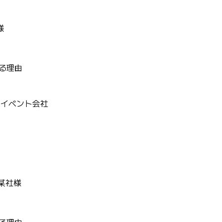
様
る理由
」イベント会社
某社様