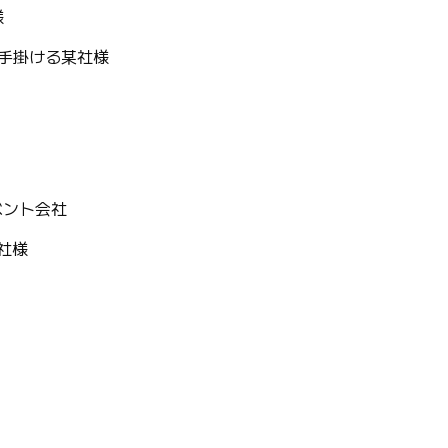
様
手掛ける某社様
ベント会社
社様