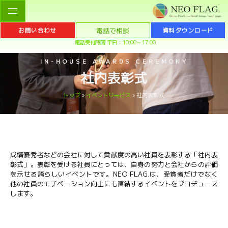
電話で相談
お問い合わせ
資料ダウンロード
電話受付時間 平日：10:00～17:00
IN-HOUSE AWARDS CEREMONY
社内表彰式
トップ
»
イベントサービス
»
社内表彰式
成績優秀者などの会社に対して貢献度の高い社員を表彰する「社内表
彰式」。表彰を受ける社員にとっては、自身の努力と会社からの評価
を示せる誇らしいイベントです。NEO FLAG.は、受賞者だけでなく
他の社員のモチベーション向上にも直結するイベントをプロデュース
します。