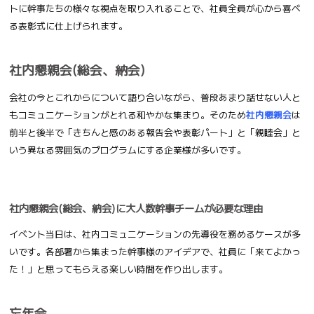
トに幹事たちの様々な視点を取り入れることで、社員全員が心から喜べ
る表彰式に仕上げられます。
社内懇親会(総会、納会)
会社の今とこれからについて語り合いながら、普段あまり話せない人と
もコミュニケーションがとれる和やかな集まり。そのため
社内懇親会
は
前半と後半で「きちんと感のある報告会や表彰パート」と「親睦会」と
いう異なる雰囲気のプログラムにする企業様が多いです。
社内懇親会(総会、納会)に大人数幹事チームが必要な理由
イベント当日は、社内コミュニケーションの先導役を務めるケースが多
いです。各部署から集まった幹事様のアイデアで、社員に「来てよかっ
た！」と思ってもらえる楽しい時間を作り出します。
忘年会