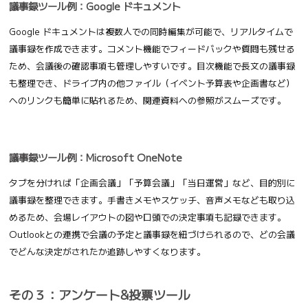
議事録ツール例：Google ドキュメント
Google ドキュメントは複数人での同時編集が可能で、リアルタイムで
議事録を作成できます。コメント機能でフィードバックや質問も残せる
ため、会議後の確認事項も管理しやすいです。目次機能で長文の議事録
も整理でき、ドライブ内の他ファイル（イベント予算表や企画書など）
へのリンクも簡単に貼れるため、関連資料への参照がスムーズです。
議事録ツール例：Microsoft OneNote
タブを分ければ「企画会議」「予算会議」「当日運営」など、目的別に
議事録を整理できます。手書きメモやスケッチ、音声メモなども取り込
めるため、会場レイアウトの図や口頭での決定事項も記録できます。
Outlookとの連携で会議の予定と議事録を紐づけられるので、どの会議
でどんな決定がされたか追跡しやすくなります。
その３：アンケート&投票ツール