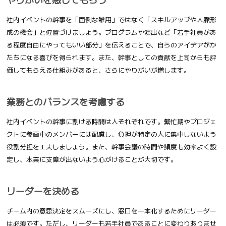
社内イベントの幹事を「面倒な雑用」ではなく「スキルアップや人脈形
成の機会」と位置づけましょう。プログラムや演出など「若手社員があ
る程度自由にやってもいい部分」を伝えることで、自らのアイデアがか
たちになる喜びを得られます。また、幹事としての貢献を上司からも評
価してもらえる仕組みがあると、さらにやりがいが増します。
業務とのバランスを考慮する
社内イベントの幹事に割ける時間は人それぞれです。繁忙期やプロジェ
クトに参画中のメンバーには配慮し、負担が特定の人に集中しないよう
役割分担を工夫しましょう。また、幹事会議の時間や頻度も効率よく設
定し、本業に支障が出ないよう心がけることが大切です。
リーダーを決める
チーム内の意思決定をスムーズにし、窓口を一本化するためにリーダー
は必須です。ただし、リーダーも若手社員であることに変わりありませ