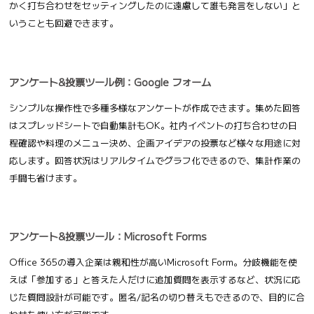
かく打ち合わせをセッティングしたのに遠慮して誰も発言をしない」と
いうことも回避できます。
アンケート&投票ツール例：Google フォーム
シンプルな操作性で多種多様なアンケートが作成できます。集めた回答
はスプレッドシートで自動集計もOK。社内イベントの打ち合わせの日
程確認や料理のメニュー決め、企画アイデアの投票など様々な用途に対
応します。回答状況はリアルタイムでグラフ化できるので、集計作業の
手間も省けます。
アンケート&投票ツール：Microsoft Forms
Office 365の導入企業は親和性が高いMicrosoft Form。分岐機能を使
えば「参加する」と答えた人だけに追加質問を表示するなど、状況に応
じた質問設計が可能です。匿名/記名の切り替えもできるので、目的に合